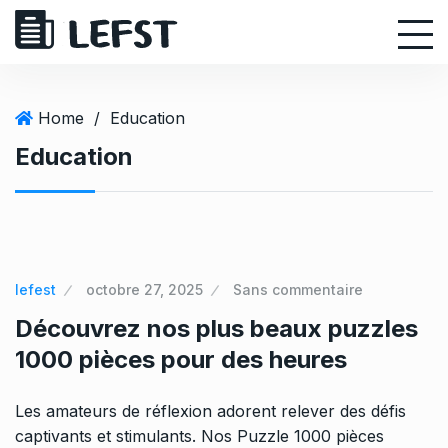
S
k
i
p
t
Home
/
Education
o
Education
c
o
n
t
e
n
lefest
octobre 27, 2025
Sans commentaire
t
Découvrez nos plus beaux puzzles
1000 pièces pour des heures
Les amateurs de réflexion adorent relever des défis
captivants et stimulants. Nos Puzzle 1000 pièces