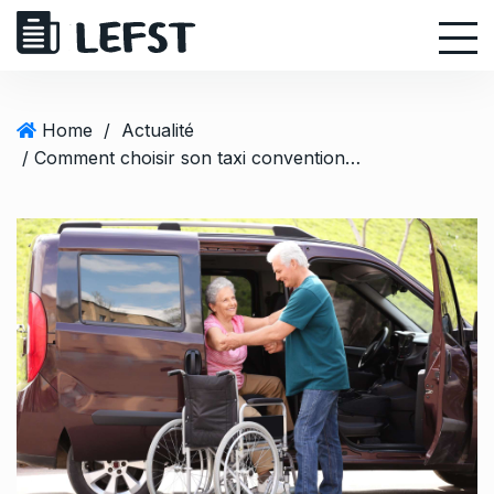
S
k
i
p
t
Home
/
Actualité
o
/ Comment choisir son taxi conventionné ?
c
o
n
t
e
n
t