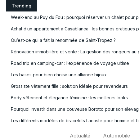
S
Trending
k
Week-end au Puy du Fou : pourquoi réserver un chalet pour pr
i
p
Achat d’un appartement à Casablanca : les bonnes pratiques po
t
Qu’est-ce qui a fait la renommée de Saint-Tropez ?
o
c
Rénovation immobilière et vente : La gestion des rongeurs au 
o
Road trip en camping-car : l’expérience de voyage ultime
n
t
Les bases pour bien choisir une alliance bijoux
e
Grossiste vêtement fille : solution idéale pour revendeurs
n
t
Body vêtement et élégance féminine : les meilleurs looks
Pourquoi investir dans une couveuse Borotto pour son élevag
Les différents modèles de bracelets Lacoste pour homme et 
Actualité
Automobile