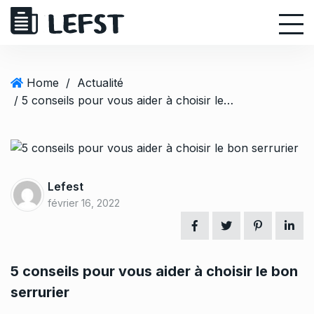
S
k
i
p
t
Home
/
Actualité
o
/ 5 conseils pour vous aider à choisir le bon serrurier
c
o
n
t
e
Lefest
n
février 16, 2022
t
5 conseils pour vous aider à choisir le bon
serrurier