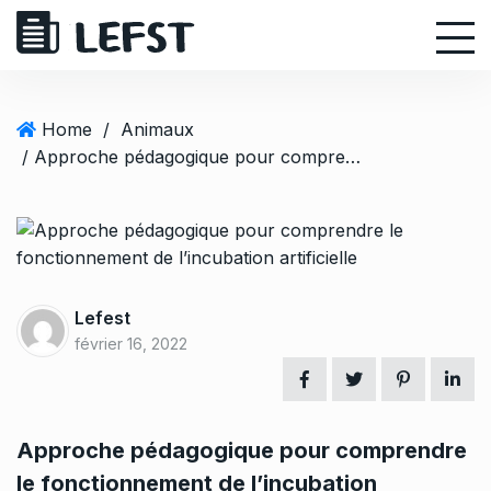
S
k
i
p
t
Home
/
Animaux
o
/ Approche pédagogique pour comprendre le fonctionnement de l’incubation artificielle
c
o
n
t
e
n
Lefest
t
février 16, 2022
Approche pédagogique pour comprendre
le fonctionnement de l’incubation