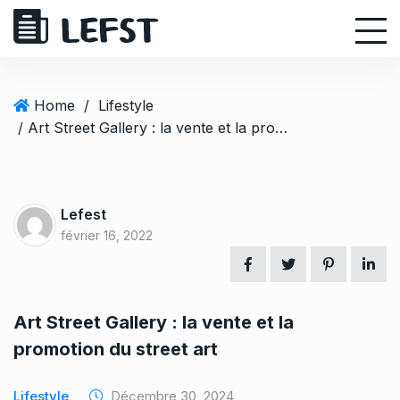
S
k
i
p
t
Home
/
Lifestyle
o
/ Art Street Gallery : la vente et la promotion du street art
c
o
n
t
Lefest
e
février 16, 2022
n
t
Art Street Gallery : la vente et la
promotion du street art
Lifestyle
Décembre 30, 2024