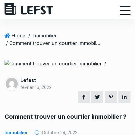
S
k
i
p
t
Home
/
Immobilier
o
/ Comment trouver un courtier immobilier ?
c
o
n
t
e
Lefest
n
février 16, 2022
t
Comment trouver un courtier immobilier ?
Immobilier
Octobre 24, 2022