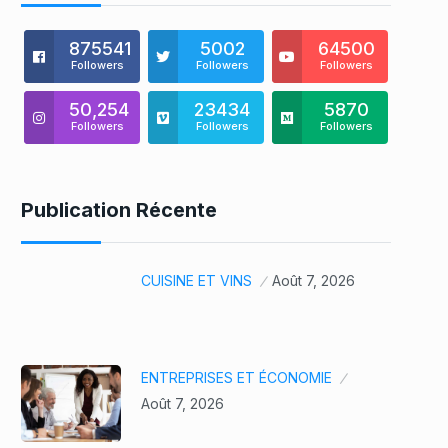
875541
5002
64500
Followers
Followers
Followers
50,254
23434
5870
Followers
Followers
Followers
Publication Récente
CUISINE ET VINS
Août 7, 2026
ENTREPRISES ET ÉCONOMIE
Août 7, 2026