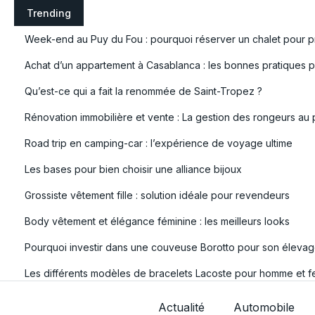
S
Trending
k
Week-end au Puy du Fou : pourquoi réserver un chalet pour pr
i
p
Achat d’un appartement à Casablanca : les bonnes pratiques po
t
Qu’est-ce qui a fait la renommée de Saint-Tropez ?
o
c
Rénovation immobilière et vente : La gestion des rongeurs au 
o
Road trip en camping-car : l’expérience de voyage ultime
n
t
Les bases pour bien choisir une alliance bijoux
e
Grossiste vêtement fille : solution idéale pour revendeurs
n
t
Body vêtement et élégance féminine : les meilleurs looks
Pourquoi investir dans une couveuse Borotto pour son élevag
Les différents modèles de bracelets Lacoste pour homme et 
Actualité
Automobile