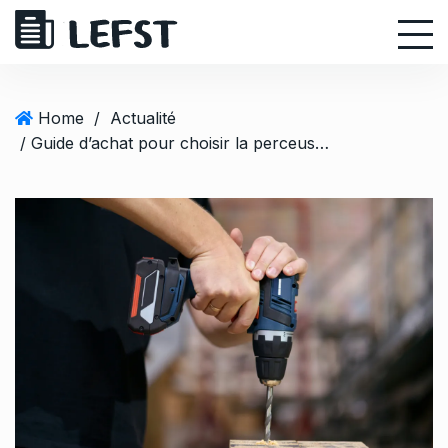
S
k
i
p
t
Home
/
Actualité
o
/ Guide d’achat pour choisir la perceuse parfaite
c
o
n
t
e
n
t