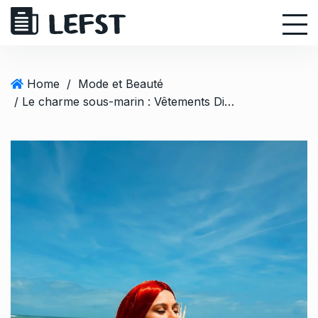
S
k
i
p
t
Home
/
Mode et Beauté
o
/ Le charme sous-marin : Vêtements Disney Ariel à ne pas manquer!
c
o
n
t
e
n
t