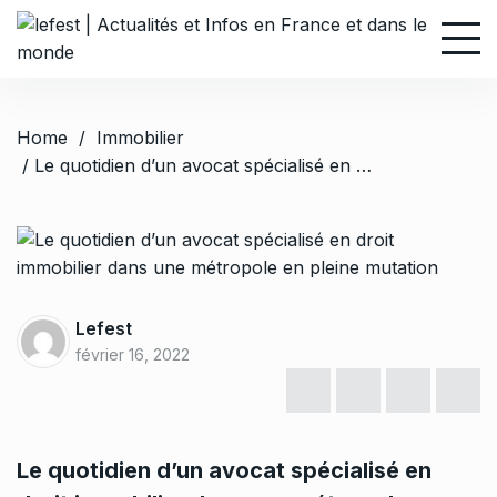
S
k
i
p
t
Home
/
Immobilier
o
/ Le quotidien d’un avocat spécialisé en droit immobilier dans une métropole en pleine mutation
c
o
n
t
e
n
Lefest
t
février 16, 2022
Le quotidien d’un avocat spécialisé en