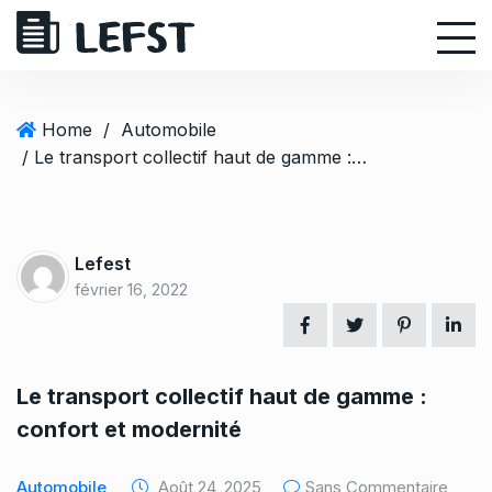
S
k
i
p
t
Home
/
Automobile
o
/ Le transport collectif haut de gamme : confort et modernité
c
o
n
t
Lefest
e
février 16, 2022
n
t
Le transport collectif haut de gamme :
confort et modernité
Automobile
Août 24, 2025
Sans Commentaire