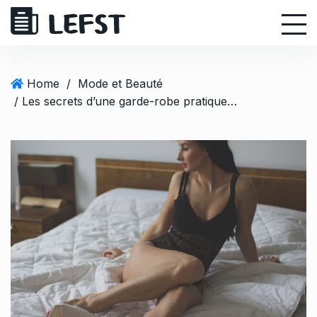
S
k
i
p
t
Home
/
Mode et Beauté
o
/ Les secrets d’une garde-robe pratique et polyvalente pour femme actuelle.
c
o
n
t
e
n
t