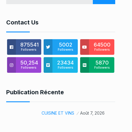
Contact Us
875541
5002
64500
Followers
Followers
Followers
50,254
23434
5870
Followers
Followers
Followers
Publication Récente
CUISINE ET VINS
Août 7, 2026