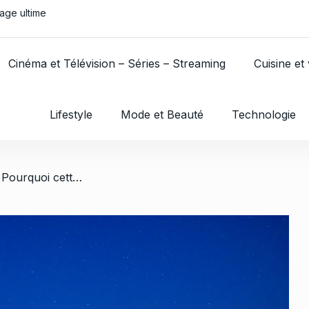
age ultime
Les bases pour bi
Cinéma et Télévision – Séries – Streaming
Cuisine et 
Lifestyle
Mode et Beauté
Technologie
/ Louer un camping-car : Pourquoi cette option est parfaite pour vos prochaines vacances ?