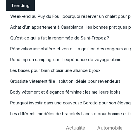
S
Trending
k
Week-end au Puy du Fou : pourquoi réserver un chalet pour pr
i
p
Achat d’un appartement à Casablanca : les bonnes pratiques po
t
Qu’est-ce qui a fait la renommée de Saint-Tropez ?
o
c
Rénovation immobilière et vente : La gestion des rongeurs au 
o
Road trip en camping-car : l’expérience de voyage ultime
n
t
Les bases pour bien choisir une alliance bijoux
e
Grossiste vêtement fille : solution idéale pour revendeurs
n
t
Body vêtement et élégance féminine : les meilleurs looks
Pourquoi investir dans une couveuse Borotto pour son élevag
Les différents modèles de bracelets Lacoste pour homme et 
Actualité
Automobile