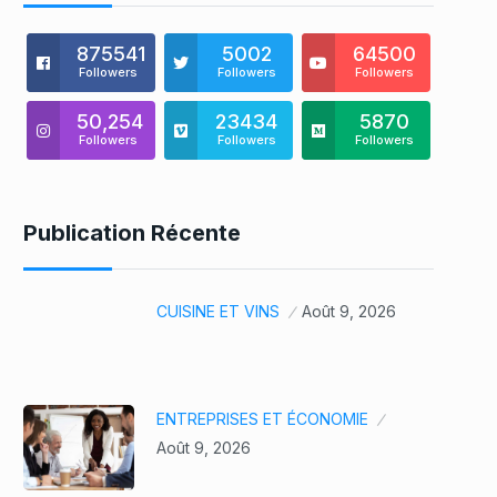
875541
5002
64500
Followers
Followers
Followers
50,254
23434
5870
Followers
Followers
Followers
Publication Récente
CUISINE ET VINS
Août 9, 2026
ENTREPRISES ET ÉCONOMIE
Août 9, 2026