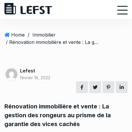
S
k
i
p
t
Home
/
Immobilier
o
/ Rénovation immobilière et vente : La gestion des rongeurs au prisme de la garantie des vices cachés
c
o
n
t
Lefest
e
février 16, 2022
n
t
Rénovation immobilière et vente : La
gestion des rongeurs au prisme de la
garantie des vices cachés