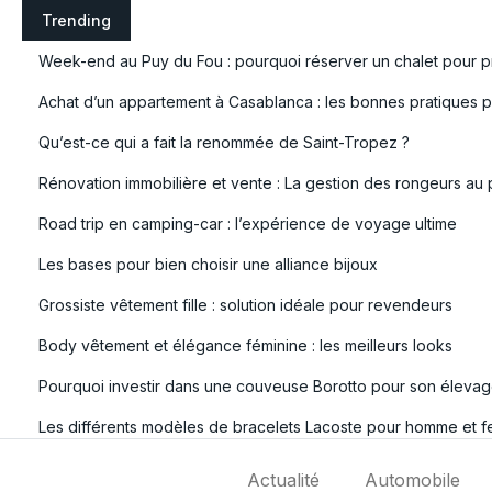
S
Trending
k
Week-end au Puy du Fou : pourquoi réserver un chalet pour pr
i
p
Achat d’un appartement à Casablanca : les bonnes pratiques po
t
Qu’est-ce qui a fait la renommée de Saint-Tropez ?
o
c
Rénovation immobilière et vente : La gestion des rongeurs au 
o
Road trip en camping-car : l’expérience de voyage ultime
n
t
Les bases pour bien choisir une alliance bijoux
e
Grossiste vêtement fille : solution idéale pour revendeurs
n
t
Body vêtement et élégance féminine : les meilleurs looks
Pourquoi investir dans une couveuse Borotto pour son élevag
Les différents modèles de bracelets Lacoste pour homme et 
Actualité
Automobile