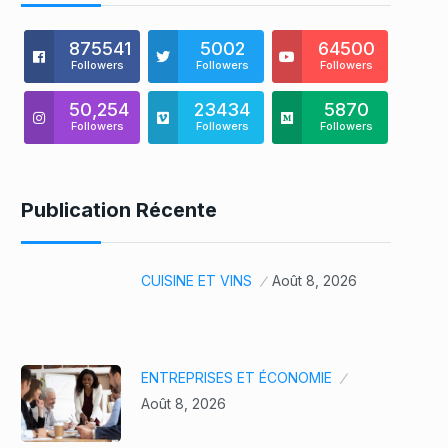
875541
5002
64500
Followers
Followers
Followers
50,254
23434
5870
Followers
Followers
Followers
Publication Récente
CUISINE ET VINS
Août 8, 2026
ENTREPRISES ET ÉCONOMIE
Août 8, 2026