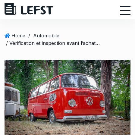
S
k
i
p
t
Home
/
Automobile
o
/ Vérification et inspection avant l’achat d’un camping-car d’occasion
c
o
n
t
e
n
t