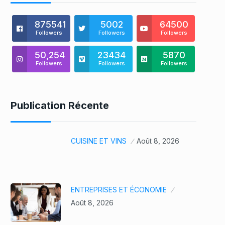
875541
5002
64500
Followers
Followers
Followers
50,254
23434
5870
Followers
Followers
Followers
Publication Récente
CUISINE ET VINS
Août 8, 2026
ENTREPRISES ET ÉCONOMIE
Août 8, 2026