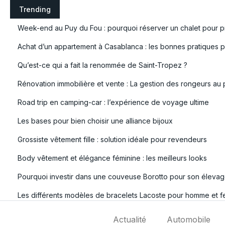
S
Trending
k
Week-end au Puy du Fou : pourquoi réserver un chalet pour pr
i
p
Achat d’un appartement à Casablanca : les bonnes pratiques po
t
Qu’est-ce qui a fait la renommée de Saint-Tropez ?
o
c
Rénovation immobilière et vente : La gestion des rongeurs au 
o
Road trip en camping-car : l’expérience de voyage ultime
n
t
Les bases pour bien choisir une alliance bijoux
e
Grossiste vêtement fille : solution idéale pour revendeurs
n
t
Body vêtement et élégance féminine : les meilleurs looks
Pourquoi investir dans une couveuse Borotto pour son élevag
Les différents modèles de bracelets Lacoste pour homme et 
Actualité
Automobile