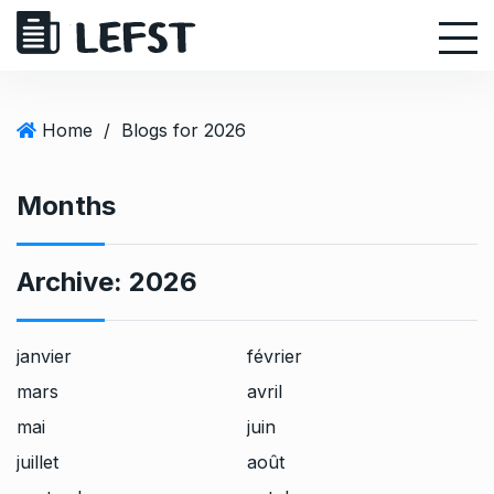
S
k
i
p
t
Home
/
Blogs for 2026
o
c
Months
o
n
t
Archive:
2026
e
n
t
janvier
février
mars
avril
mai
juin
juillet
août