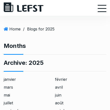
S
k
i
p
t
Home
/
Blogs for 2025
o
c
Months
o
n
t
Archive:
2025
e
n
t
janvier
février
mars
avril
mai
juin
juillet
août