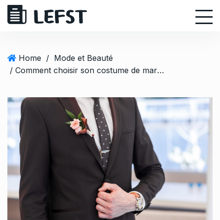
S
k
i
p
t
Home
/
Mode et Beauté
o
/ Comment choisir son costume de mariage avec soin
c
o
n
t
e
n
t