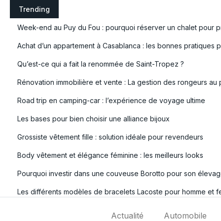
S
Trending
k
Week-end au Puy du Fou : pourquoi réserver un chalet pour pr
i
p
Achat d’un appartement à Casablanca : les bonnes pratiques po
t
Qu’est-ce qui a fait la renommée de Saint-Tropez ?
o
c
Rénovation immobilière et vente : La gestion des rongeurs au 
o
Road trip en camping-car : l’expérience de voyage ultime
n
t
Les bases pour bien choisir une alliance bijoux
e
Grossiste vêtement fille : solution idéale pour revendeurs
n
t
Body vêtement et élégance féminine : les meilleurs looks
Pourquoi investir dans une couveuse Borotto pour son élevag
Les différents modèles de bracelets Lacoste pour homme et 
Actualité
Automobile