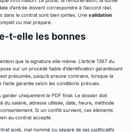
aque information. Le poste, la rémunération, la durée
la date d’entrée doivent correspondre à l’accord réel.
 dans le contrat sont bien jointes. Une
validation
omplet ou mal préparé.
e-t-elle les bonnes
ention que la signature elle-même. L’article 1367 du
pose sur un procédé fiable d’identification garantissant
ité est présumée, jusqu’à preuve contraire, lorsque la
de l’acte garantie selon les conditions prévues.
as garder uniquement le PDF final. Le dossier doit
é du salarié, adresse utilisée, date, heure, méthode
 consentement. Si un conflit survient, ces éléments
en au contrat accepté.
rat isolé, mal nommé ou séparé de ses justificatifs