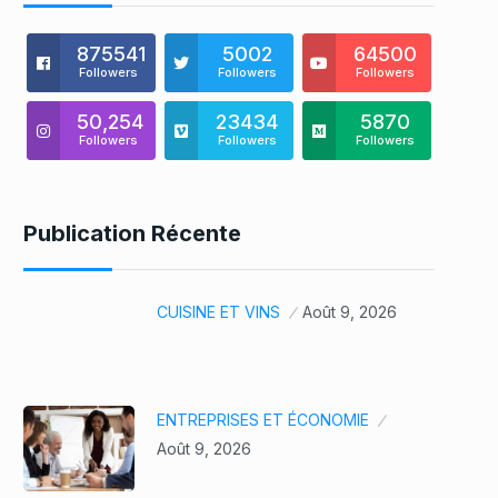
875541
5002
64500
Followers
Followers
Followers
50,254
23434
5870
Followers
Followers
Followers
Publication Récente
CUISINE ET VINS
Août 9, 2026
ENTREPRISES ET ÉCONOMIE
Août 9, 2026