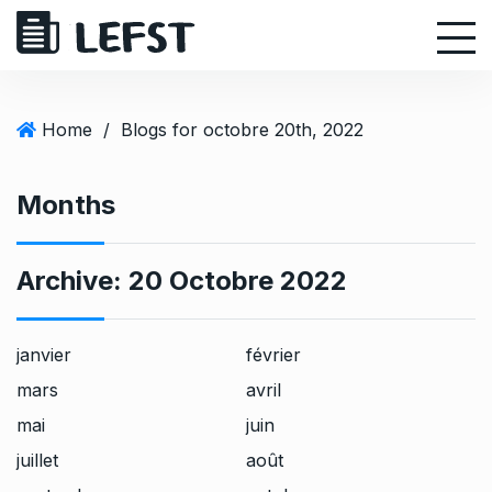
S
k
i
p
t
Home
/
Blogs for octobre 20th, 2022
o
c
Months
o
n
t
Archive:
20 Octobre 2022
e
n
t
janvier
février
mars
avril
mai
juin
juillet
août