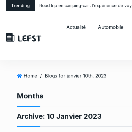
S
antie des vices
Trending
Road trip en camping-car : l’expérience de voy
k
i
p
Actualité
Automobile
t
o
c
o
n
t
Home
/
Blogs for janvier 10th, 2023
e
n
t
Months
Archive:
10 Janvier 2023