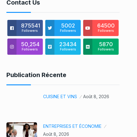
Contact Us
875541
5002
64500
Followers
Followers
Followers
50,254
23434
5870
Followers
Followers
Followers
Publication Récente
CUISINE ET VINS
Août 8, 2026
ENTREPRISES ET ÉCONOMIE
Août 8, 2026