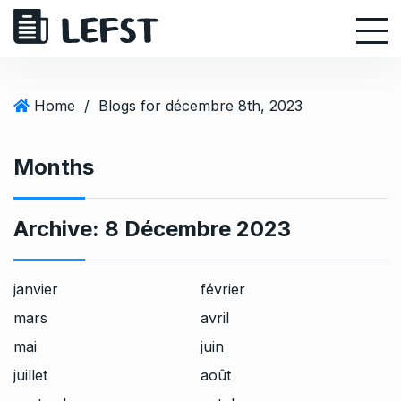
S
k
i
p
t
Home
/
Blogs for décembre 8th, 2023
o
c
Months
o
n
t
Archive:
8 Décembre 2023
e
n
t
janvier
février
mars
avril
mai
juin
juillet
août