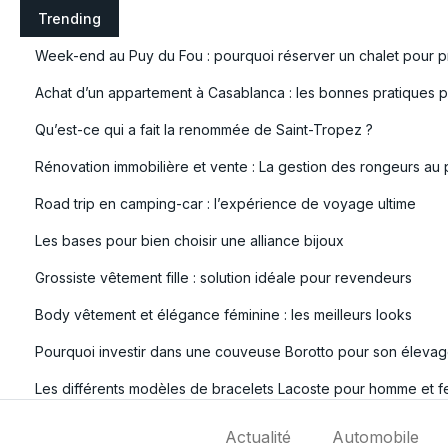
S
Trending
k
Week-end au Puy du Fou : pourquoi réserver un chalet pour pr
i
p
Achat d’un appartement à Casablanca : les bonnes pratiques po
t
Qu’est-ce qui a fait la renommée de Saint-Tropez ?
o
c
Rénovation immobilière et vente : La gestion des rongeurs au 
o
Road trip en camping-car : l’expérience de voyage ultime
n
t
Les bases pour bien choisir une alliance bijoux
e
Grossiste vêtement fille : solution idéale pour revendeurs
n
t
Body vêtement et élégance féminine : les meilleurs looks
Pourquoi investir dans une couveuse Borotto pour son élevag
Les différents modèles de bracelets Lacoste pour homme et 
Actualité
Automobile