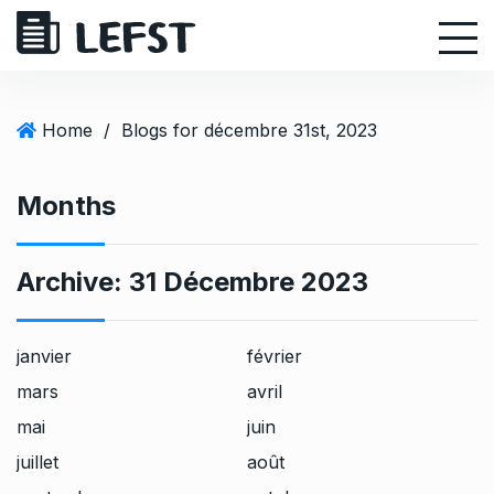
S
k
i
p
t
Home
/
Blogs for décembre 31st, 2023
o
c
Months
o
n
t
Archive:
31 Décembre 2023
e
n
t
janvier
février
mars
avril
mai
juin
juillet
août