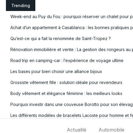
S
Trending
k
Week-end au Puy du Fou : pourquoi réserver un chalet pour pr
i
p
Achat d’un appartement à Casablanca : les bonnes pratiques po
t
Qu’est-ce qui a fait la renommée de Saint-Tropez ?
o
c
Rénovation immobilière et vente : La gestion des rongeurs au 
o
Road trip en camping-car : l’expérience de voyage ultime
n
t
Les bases pour bien choisir une alliance bijoux
e
Grossiste vêtement fille : solution idéale pour revendeurs
n
t
Body vêtement et élégance féminine : les meilleurs looks
Pourquoi investir dans une couveuse Borotto pour son élevag
Les différents modèles de bracelets Lacoste pour homme et 
Actualité
Automobile