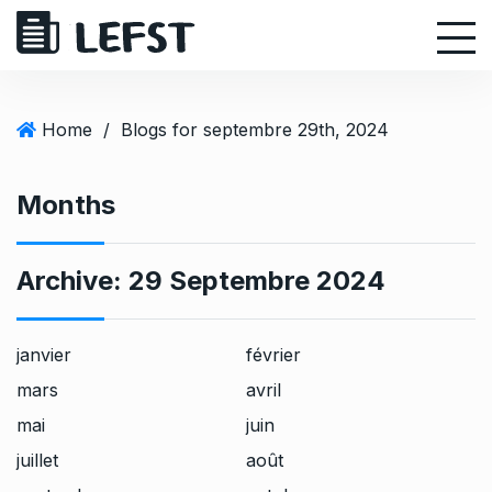
S
k
i
p
t
Home
/
Blogs for septembre 29th, 2024
o
c
Months
o
n
t
Archive:
29 Septembre 2024
e
n
t
janvier
février
mars
avril
mai
juin
juillet
août