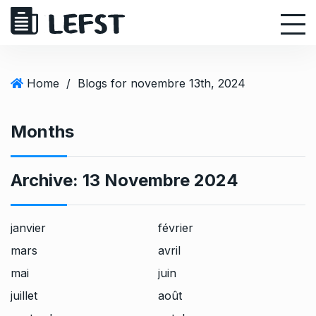
S
k
i
p
t
Home
/
Blogs for novembre 13th, 2024
o
c
Months
o
n
t
Archive:
13 Novembre 2024
e
n
t
janvier
février
mars
avril
mai
juin
juillet
août