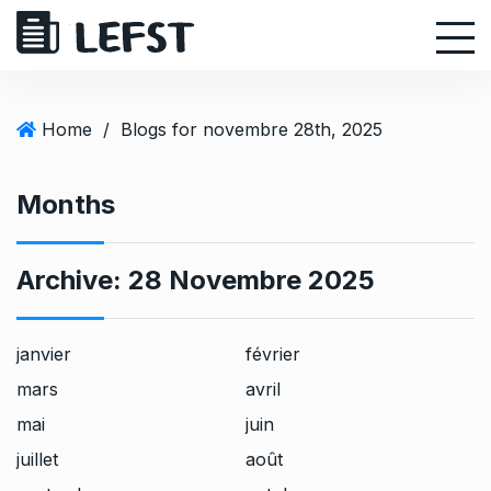
S
k
i
p
t
Home
/
Blogs for novembre 28th, 2025
o
c
Months
o
n
t
Archive:
28 Novembre 2025
e
n
t
janvier
février
mars
avril
mai
juin
juillet
août