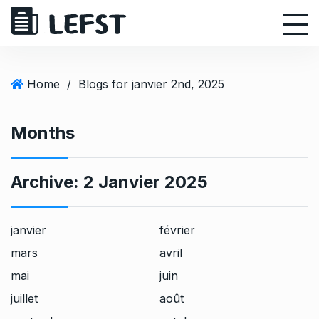
S
k
i
p
t
Home
/
Blogs for janvier 2nd, 2025
o
c
Months
o
n
t
Archive:
2 Janvier 2025
e
n
t
janvier
février
mars
avril
mai
juin
juillet
août