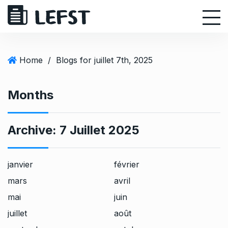
S
k
i
p
t
Home
/
Blogs for juillet 7th, 2025
o
c
Months
o
n
t
Archive:
7 Juillet 2025
e
n
t
janvier
février
mars
avril
mai
juin
juillet
août