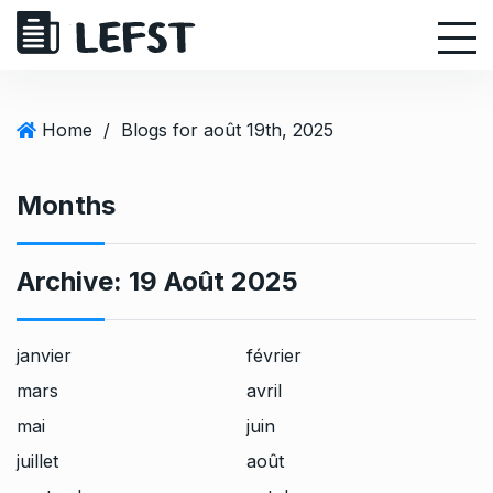
S
k
i
p
t
Home
/
Blogs for août 19th, 2025
o
c
Months
o
n
t
Archive:
19 Août 2025
e
n
t
janvier
février
mars
avril
mai
juin
juillet
août