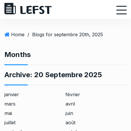
S
k
i
p
t
Home
/
Blogs for septembre 20th, 2025
o
c
Months
o
n
t
Archive:
20 Septembre 2025
e
n
t
janvier
février
mars
avril
mai
juin
juillet
août