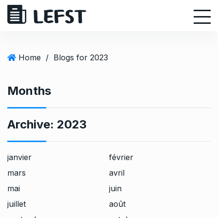
S
k
i
p
t
Home
/
Blogs for 2023
o
c
Months
o
n
t
Archive:
2023
e
n
t
janvier
février
mars
avril
mai
juin
juillet
août