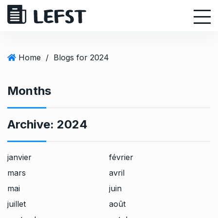
S
k
i
p
t
Home
/
Blogs for 2024
o
c
Months
o
n
t
Archive:
2024
e
n
t
janvier
février
mars
avril
mai
juin
juillet
août