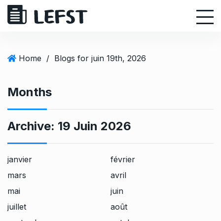
S
k
i
p
t
Home
/
Blogs for juin 19th, 2026
o
c
Months
o
n
t
Archive:
19 Juin 2026
e
n
t
janvier
février
mars
avril
mai
juin
juillet
août