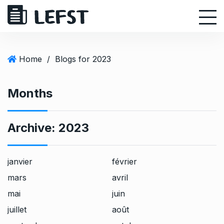
S
k
i
p
t
Home
/
Blogs for 2023
o
c
Months
o
n
t
Archive:
2023
e
n
t
janvier
février
mars
avril
mai
juin
juillet
août